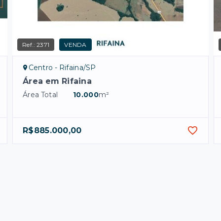
Ref.:
2371
VENDA
Centro - Rifaina/SP
Área em Rifaina
Área Total
10.000
m²
R$885.000,00