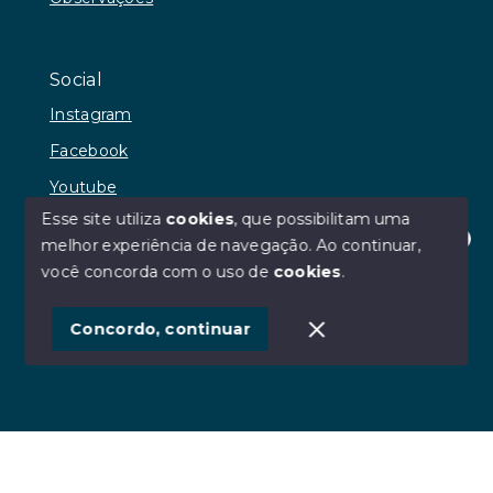
Social
Instagram
Facebook
Youtube
Esse site utiliza
cookies
, que possibilitam uma
melhor experiência de navegação.
Ao continuar,
Olá! Estamos disponíveis para te ajudar.
você concorda com o uso de
cookies
.
© Copyright 2026 - RR Andrade Imóveis - Todos os
direitos reservados
Concordo, continuar
SITE PARA IMOBILIARIA
Início
Histórico
Favoritos