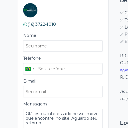
De
✅ C
✅ T
(16) 3722-1010
✅ L
✅ P
Nome
✅ E
RR 
Telefone
Os 
www
R. 
E-mail
As 
res
Mensagem
Lo