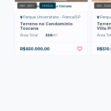
Ref.:
2694
VENDA
Ref.:
326
Parque Universitário - Franca/SP
Parque
Terreno no Condomínio
Terre
Toscana
Villa 
Área Total
336
m²
Área Tot
R$650.000,00
R$510