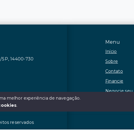
Menu
Início
ca/SP, 14400-730
Sobre
Contato
Financie
Negocie seu
 uma melhor experiência de navegação.
Observações
cookies
.
eitos reservados