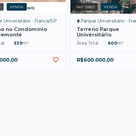
0
VENDA
Ref.:
3580
VENDA
 Universitário - Franca/SP
Parque Universitário - Fr
no no Condomínio
Terreno Parque
Piemonte
Universitário
al
339
m²
Área Total
600
m²
.000,00
R$600.000,00