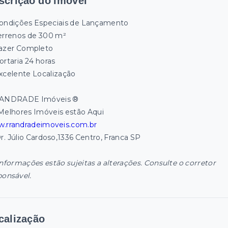
scrição do imóvel
ondições Especiais de Lançamento
errenos de 300 m²
azer Completo
ortaria 24 horas
xcelente Localização
ANDRADE Imóveis ®
Melhores Imóveis estão Aqui
.rrandradeimoveis.com.br
Dr. Júlio Cardoso,1336 Centro, Franca SP
informações estão sujeitas a alterações. Consulte o corretor
ponsável.
calização