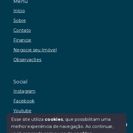
Menu
Início
Sobre
Contato
Financie
Negocie seu Imóvel
Observações
Social
Instagram
Facebook
Youtube
Esse site utiliza
cookies
, que possibilitam uma
melhor experiência de navegação.
Ao continuar,
Olá! Estamos disponíveis para te ajudar.