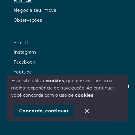
Financie
Negocie seu Imóvel
Observações
Social
Instagram
Facebook
Youtube
Esse site utiliza
cookies
, que possibilitam uma
melhor experiência de navegação.
Ao continuar,
Olá! Estamos disponíveis para te ajudar.
você concorda com o uso de
cookies
.
© Copyright 2026 - RR Andrade Imóveis - Todos os
direitos reservados
Concordo, continuar
SITE PARA IMOBILIARIA