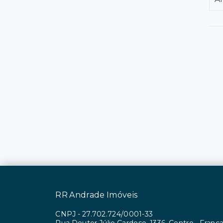
RR Andrade Imóveis
CNPJ
-
27.702.724/0001-33