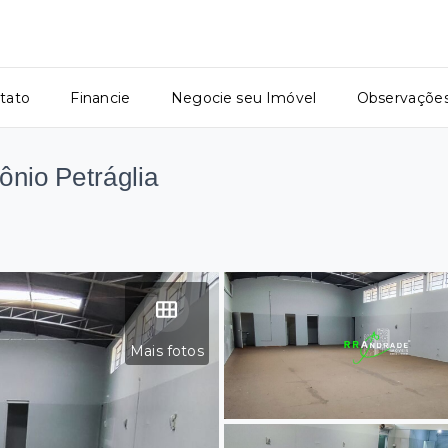
tato
Financie
Negocie seu Imóvel
Observaçõe
ônio Petráglia
Mais fotos