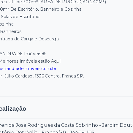
rea Útil de 300m² (ÁREA DE PRODUÇÃO 240M²)
0m² De Escritório, Banheiro e Cozinha
 Salas de Escritório
ozinha
 Banheiros
ntrada de Carga e Descarga
ANDRADE Imóveis ®
Melhores Imóveis estão Aqui
.rrandradeimoveis.com.br
r. Júlio Cardoso, 1336 Centro, Franca SP.
calização
venida José Rodrigues da Costa Sobrinho - Jardim Dout
tônio Petráglia - Franca/SP
- 14409-105