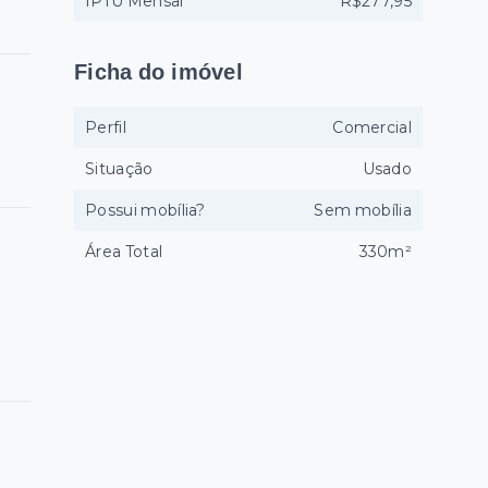
IPTU Mensal
R$277,95
Ficha do imóvel
Perfil
Comercial
Situação
Usado
Possui mobília?
Sem mobília
Área Total
330m²