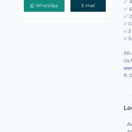
✅
Á
WhatsApp
E-mail
✅
6
✅
2
✅ C
✅ 3
✅ E
RR 
Os 
www
R. D
Lo
A
An