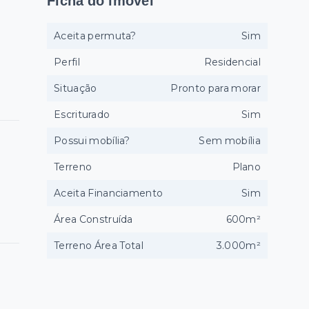
Ficha do imóvel
Aceita permuta?
Sim
Perfil
Residencial
Situação
Pronto para morar
Escriturado
Sim
Possui mobília?
Sem mobília
Terreno
Plano
Aceita Financiamento
Sim
Área Construída
600m²
Terreno Área Total
3.000m²