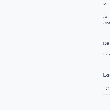
R. 
As 
res
De
Est
Lo
Ce