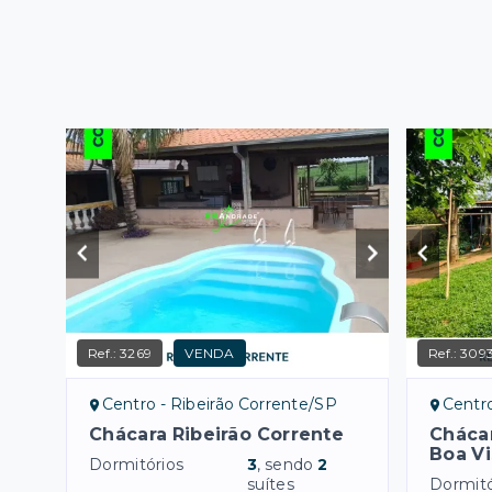
Ref.:
3269
VENDA
Ref.:
309
Centro - Ribeirão Corrente/SP
Centro
Chácara Ribeirão Corrente
Chácar
Boa Vi
Dormitórios
3
, sendo
2
suítes
Dormitó