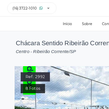
(16) 3722-1010
Início
Sobre
Con
Chácara Sentido Ribeirão Corrent
Centro - Ribeirão Corrente/SP
Ref.:
2992
8
Fotos