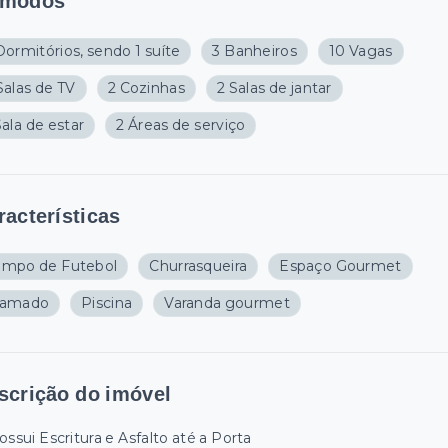
modos
Dormitórios, sendo 1 suíte
3 Banheiros
10 Vagas
Salas de TV
2 Cozinhas
2 Salas de jantar
Sala de estar
2 Áreas de serviço
racterísticas
mpo de Futebol
Churrasqueira
Espaço Gourmet
ramado
Piscina
Varanda gourmet
scrição do imóvel
ssui Escritura e Asfalto até a Porta