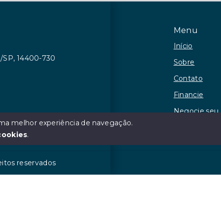
Menu
Início
ca/SP, 14400-730
Sobre
Contato
Financie
Negocie seu
 uma melhor experiência de navegação.
Observações
cookies
.
eitos reservados