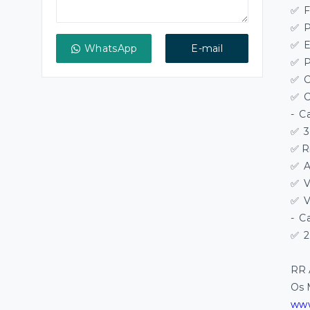
✅
F
✅
P
✅
E
WhatsApp
E-mail
✅
P
✅
C
✅
C
-
Ca
✅
3
✅ R
✅
A
✅
V
✅
V
-
Ca
✅
2
RR 
Os 
www