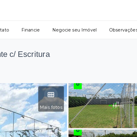
tato
Financie
Negocie seu Imóvel
Observaçõe
e c/ Escritura
Mais fotos