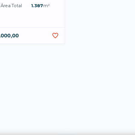
 Área Total
1.387
m²
.000,00