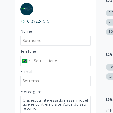
Cô
5 
(16) 3722-1010
2 
Nome
1 
Telefone
Ca
Ca
E-mail
G
Mensagem
De
✅ Po