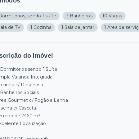
modos
Dormitórios, sendo 1 suíte
3 Banheiros
10 Vagas
Sala de TV
1 Cozinha
1 Sala de jantar
1 Área de servi
scrição do imóvel
 Dormitórios sendo 1 Suíte
mpla Varanda Integrada
ozinha c/ Despensa
 Banheiros Sociais
rea Gourmet c/ Fogão a Lenha
iscina c/ Cascata
erreno de 2460 m²
xcelente Localização