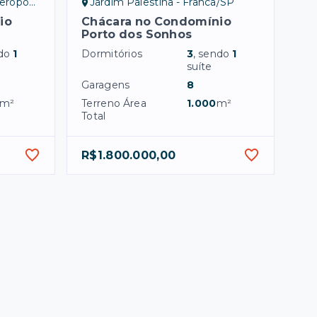
Franca/SP
Jardim Palestina - Franca/SP
io
Chácara no Condomínio
Porto dos Sonhos
ndo
1
Dormitórios
3
, sendo
1
suíte
Garagens
8
m²
Terreno Área
1.000
m²
Total
R$1.800.000,00