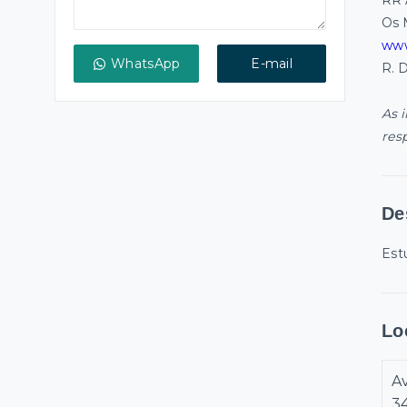
RR 
Os 
www
WhatsApp
E-mail
R. 
As 
res
De
Est
Lo
Av
3