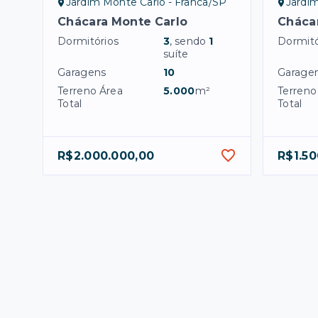
Jardim Monte Carlo - Franca/SP
Jardim
Chácara Monte Carlo
Cháca
Dormitórios
3
, sendo
1
Dormitó
suíte
Garagens
10
Garage
Terreno Área
5.000
m²
Terreno
Total
Total
R$2.000.000,00
R$1.50