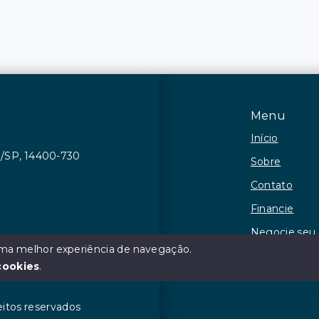
Menu
Início
ca/SP, 14400-730
Sobre
Contato
Financie
Negocie seu
 uma melhor experiência de navegação.
Observações
cookies
.
eitos reservados