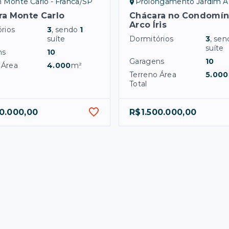
 Monte Carlo - Franca/SP
Prolongamento Jardim Aeroporto I - 
ra Monte Carlo
Chácara no Condomín
Arco Íris
rios
3
, sendo
1
suíte
Dormitórios
3
, se
suíte
ns
10
Garagens
10
 Área
4.000
m²
Terreno Área
5.000
Total
0.000,00
R$1.500.000,00