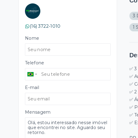
Cô
3 
(16) 3722-1010
1 
Nome
De
Telefone
✅ 3
✅ A
✅ C
E-mail
✅ 2
✅ Á
✅ P
Mensagem
✅ T
✅ E