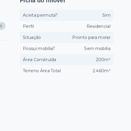
Ficha do imóvel
Aceita permuta?
Sim
ço
Perfil
Residencial
Situação
Pronto para morar
Possui mobília?
Sem mobília
Área Construída
200m²
Terreno Área Total
2.460m²