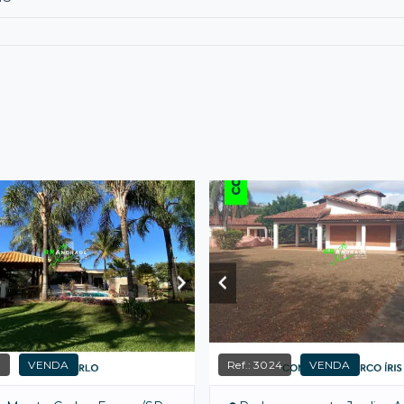
3
VENDA
Ref.:
3024
VENDA