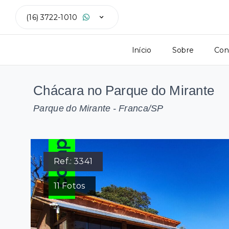
(16) 3722-1010
Início
Sobre
Con
Chácara no Parque do Mirante
Parque do Mirante - Franca/SP
Ref.:
3341
11
Fotos