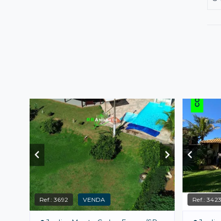
Ref.:
3692
VENDA
Ref.:
342