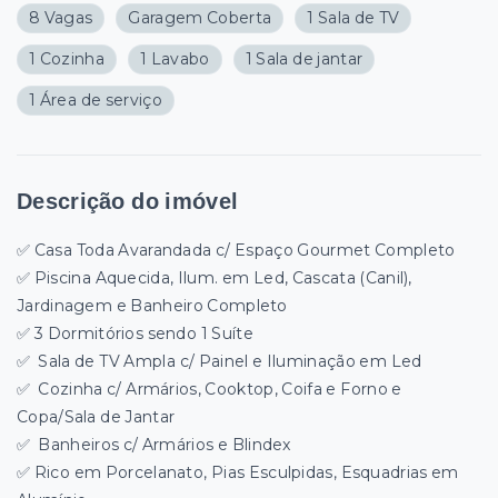
8 Vagas
Garagem Coberta
1 Sala de TV
1 Cozinha
1 Lavabo
1 Sala de jantar
1 Área de serviço
Descrição do imóvel
✅ Casa Toda Avarandada c/ Espaço Gourmet Completo
✅ Piscina Aquecida, Ilum. em Led, Cascata (Canil),
Jardinagem e Banheiro Completo
✅ 3
Dormitórios sendo 1 Suíte
✅
Sala de TV Ampla c/ Painel e Iluminação em Led
✅
Cozinha c/ Armários, Cooktop, Coifa e Forno e
Copa/Sala de Jantar
✅
Banheiros c/ Armários e Blindex
✅ Rico em Porcelanato, Pias Esculpidas, Esquadrias em