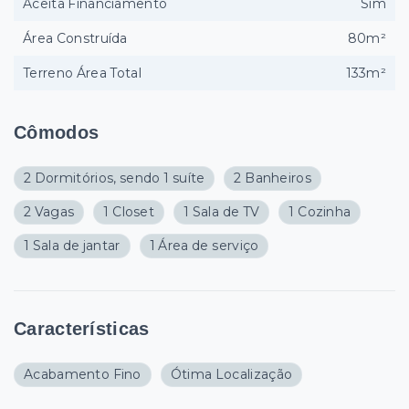
Aceita Financiamento
Sim
Área Construída
80m²
Terreno Área Total
133m²
Cômodos
2 Dormitórios, sendo 1 suíte
2 Banheiros
2 Vagas
1 Closet
1 Sala de TV
1 Cozinha
1 Sala de jantar
1 Área de serviço
Características
Acabamento Fino
Ótima Localização