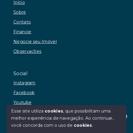
Início
Sobre
Contato
Financie
Negocie seu Imóvel
Observações
Social
Instagram
Facebook
Youtube
Esse site utiliza
cookies
, que possibilitam uma
melhor experiência de navegação.
Ao continuar,
Olá! Estamos disponíveis para te ajudar.
você concorda com o uso de
cookies
.
© Copyright 2026 - RR Andrade Imóveis - Todos os
direitos reservados