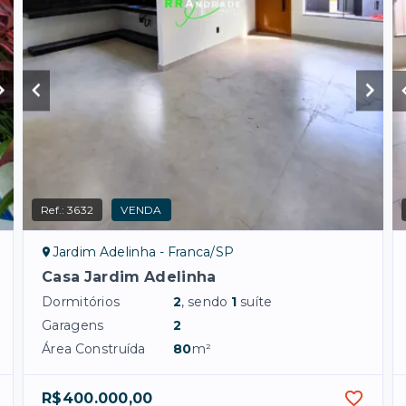
Ref.:
3632
VENDA
Jardim Adelinha - Franca/SP
Casa Jardim Adelinha
Dormitórios
2
, sendo
1
suíte
Garagens
2
Área Construída
80
m²
R$400.000,00