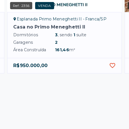
Ref.:
2356
VENDA
Esplanada Primo Meneghetti II - Franca/SP
Casa no Primo Meneghetti II
Dormitórios
3
, sendo
1
suíte
Garagens
2
Área Construída
161,46
m²
R$950.000,00