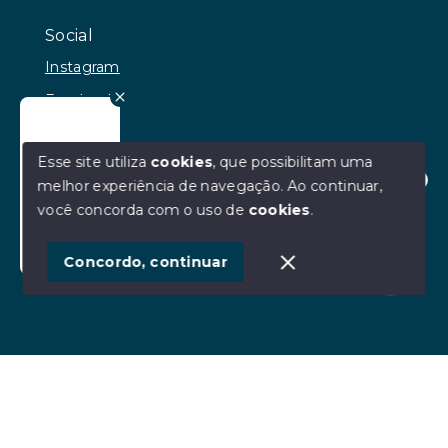
Social
Instagram
Facebook
Youtube
Esse site utiliza
cookies
, que possibilitam uma
melhor experiência de navegação.
Ao continuar,
Olá! Estamos disponíveis para te ajudar.
você concorda com o uso de
cookies
.
© Copyright 2026 - RR Andrade Imóveis - Todos os
direitos reservados
Concordo, continuar
SITE PARA IMOBILIARIA
Início
Histórico
Favoritos