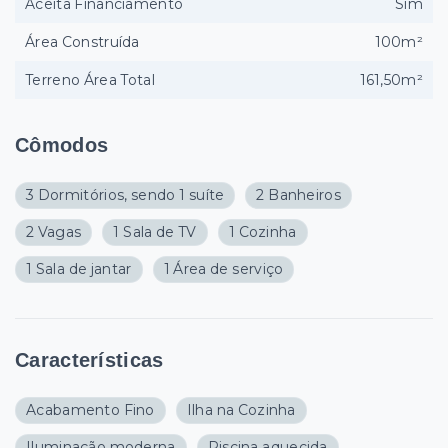
Aceita Financiamento
Sim
Área Construída
100m²
Terreno Área Total
161,50m²
Cômodos
3 Dormitórios, sendo 1 suíte
2 Banheiros
2 Vagas
1 Sala de TV
1 Cozinha
1 Sala de jantar
1 Área de serviço
Características
Acabamento Fino
Ilha na Cozinha
Iluminação moderna
Piscina aquecida