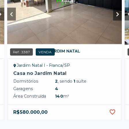
Ref.:
3387
VENDA
Jardim Natal I - Franca/SP
Casa no Jardim Natal
Dormitórios
2
, sendo
1
suíte
Garagens
4
Área Construída
140
m²
R$580.000,00