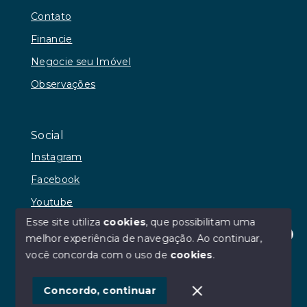
Contato
Financie
Negocie seu Imóvel
Observações
Social
Instagram
Facebook
Youtube
Esse site utiliza
cookies
, que possibilitam uma
melhor experiência de navegação.
Ao continuar,
Olá! Estamos disponíveis para te ajudar.
você concorda com o uso de
cookies
.
© Copyright 2026 - RR Andrade Imóveis - Todos os
direitos reservados
Concordo, continuar
SITE PARA IMOBILIARIA