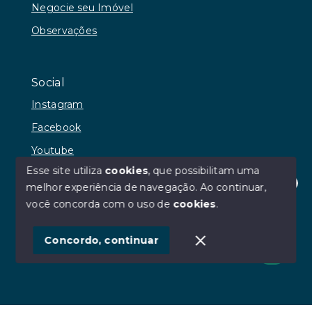
Negocie seu Imóvel
Observações
Social
Instagram
Facebook
Youtube
Esse site utiliza
cookies
, que possibilitam uma
melhor experiência de navegação.
Ao continuar,
Olá! Estamos disponíveis para te ajudar.
você concorda com o uso de
cookies
.
© Copyright 2026 - RR Andrade Imóveis - Todos os
direitos reservados
Concordo, continuar
SITE PARA IMOBILIARIA