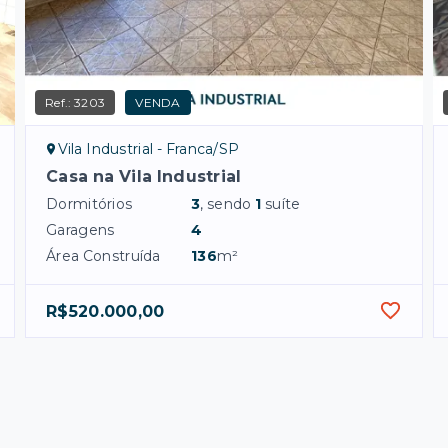
Ref.:
3203
VENDA
Vila Industrial - Franca/SP
Casa na Vila Industrial
Dormitórios
3
, sendo
1
suíte
Garagens
4
Área Construída
136
m²
R$520.000,00