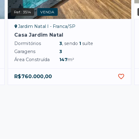
Ref.:
3514
VENDA
Jardim Natal I - Franca/SP
Casa Jardim Natal
Dormitórios
3
, sendo
1
suíte
Garagens
3
Área Construída
147
m²
R$760.000,00