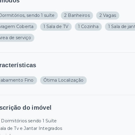
modos
Dormitórios, sendo 1 suíte
2 Banheiros
2 Vagas
aragem Coberta
1 Sala de TV
1 Cozinha
1 Sala de jan
Área de serviço
racterísticas
cabamento Fino
Ótima Localização
scrição do imóvel
 Dormitórios sendo 1 Suíte
ala de Tv e Jantar Integrados