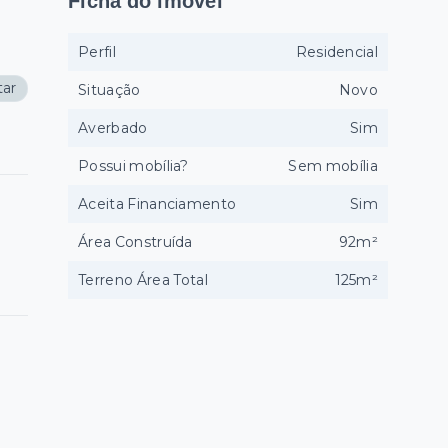
Ficha do imóvel
Perfil
Residencial
tar
Situação
Novo
Averbado
Sim
Possui mobília?
Sem mobília
Aceita Financiamento
Sim
Área Construída
92m²
Terreno Área Total
125m²