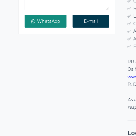
✅ C
✅ B
✅ L
WhatsApp
E-mail
✅ G
✅ Á
✅ A
✅ E
RR 
Os 
www
R. 
As 
res
Lo