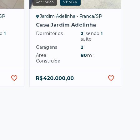
Ref.:
3633
VENDA
/SP
Jardim Adelinha - Franca/SP
Casa Jardim Adelinha
do
1
Dormitórios
2
, sendo
1
suíte
Garagens
2
Área
80
m²
Construída
R$420.000,00