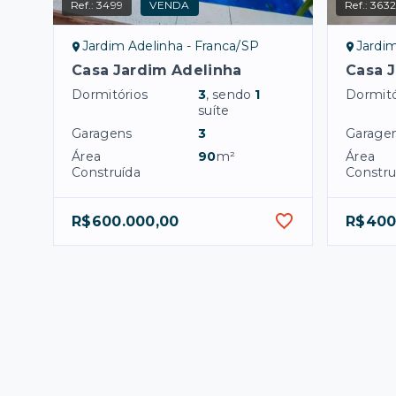
Ref.:
3499
VENDA
Ref.:
363
Jardim Adelinha - Franca/SP
Jardim
Casa Jardim Adelinha
Casa 
Dormitórios
3
, sendo
1
Dormitó
suíte
Garagens
3
Garage
Área
90
m²
Área
Construída
Constru
R$600.000,00
R$400