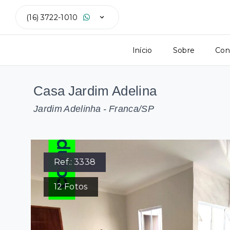
(16) 3722-1010
Início
Sobre
Con
Casa Jardim Adelina
Jardim Adelinha - Franca/SP
Ref.:
3338
12
Fotos