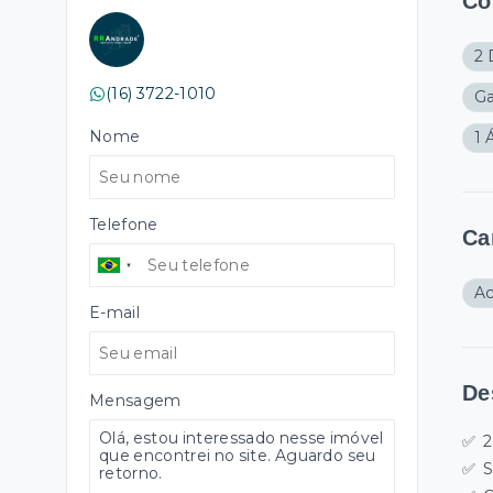
Cô
2 
(16) 3722-1010
G
Nome
1 
Telefone
Ca
A
E-mail
De
Mensagem
✅ 2
✅ S