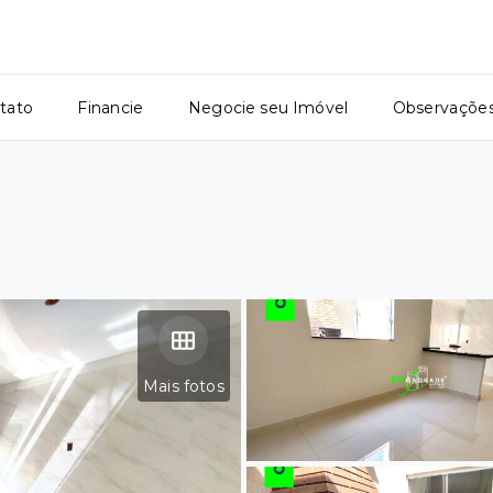
tato
Financie
Negocie seu Imóvel
Observaçõe
Mais fotos