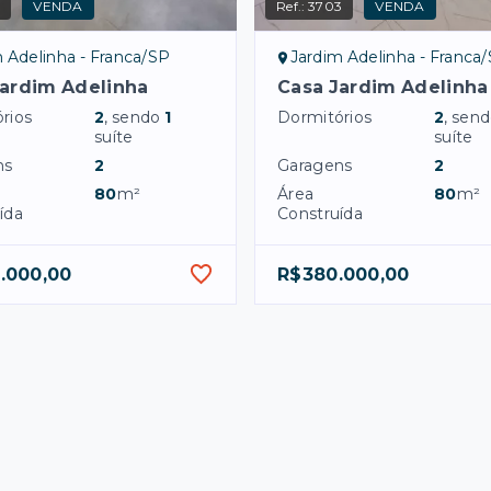
2
VENDA
Ref.:
3703
VENDA
 Adelinha - Franca/SP
Jardim Adelinha - Franca
Jardim Adelinha
Casa Jardim Adelinha
rios
2
, sendo
1
Dormitórios
2
, sen
suíte
suíte
ns
2
Garagens
2
80
m²
Área
80
m²
ída
Construída
.000,00
R$380.000,00