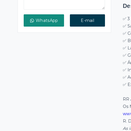
De
✅ 3
WhatsApp
E-mail
✅ S
✅ C
✅ B
✅ L
✅ G
✅ Á
✅ I
✅ A
✅ E
RR 
Os 
www
R. 
As 