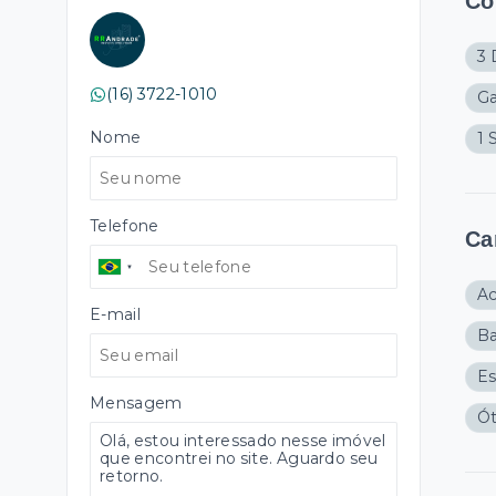
Cô
3 
(16) 3722-1010
G
Nome
1 
Telefone
Ca
A
E-mail
Ba
E
Mensagem
Ót