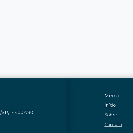
Menu
Início
ca/SP, 14400-730
Sobre
Contato