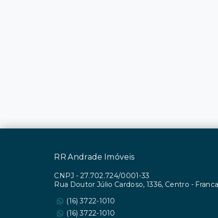
RR Andrade Imóveis
CNPJ
-
27.702.724/0001-33
Rua Doutor Júlio Cardoso, 1336, Centro - Fran
(16) 3722-1010
(16) 3722-1010