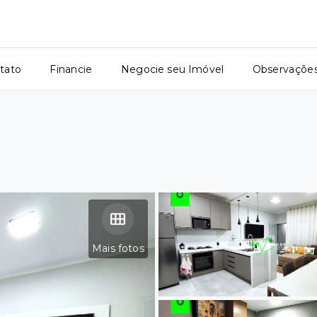
tato
Financie
Negocie seu Imóvel
Observaçõe
Mais fotos