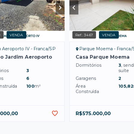
9
VENDA
Ref.:
3467
VENDA
 Aeroporto IV - Franca/SP
Parque Moema - Franca/
no Jardim Aeroporto
Casa Parque Moema
Dormitórios
3
, sen
rios
3
suíte
ns
6
Garagens
2
nstruída
100
m²
Área
105,82
Construída
.000,00
R$575.000,00