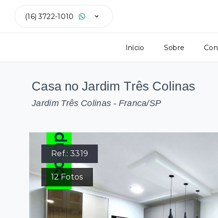
(16) 3722-1010
Início
Sobre
Con
Casa no Jardim Três Colinas
Jardim Três Colinas - Franca/SP
Ref.:
3319
12
Fotos