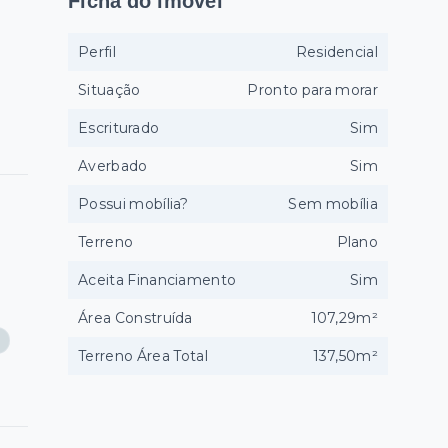
Ficha do imóvel
Perfil
Residencial
Situação
Pronto para morar
Escriturado
Sim
Averbado
Sim
Possui mobília?
Sem mobília
Terreno
Plano
Aceita Financiamento
Sim
Área Construída
107,29m²
Terreno Área Total
137,50m²