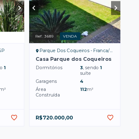
Ref.:
3689
VENDA
SP
Parque Dos Coqueiros - Franca/SP
Casa Parque dos Coqueiros
do
1
Dormitórios
3
, sendo
1
suíte
Garagens
4
m²
Área
112
m²
Construída
R$720.000,00