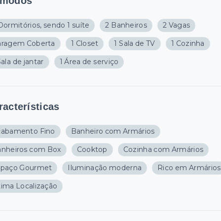
modos
Dormitórios, sendo 1 suíte
2 Banheiros
2 Vagas
aragem Coberta
1 Closet
1 Sala de TV
1 Cozinha
Sala de jantar
1 Área de serviço
racterísticas
cabamento Fino
Banheiro com Armários
nheiros com Box
Cooktop
Cozinha com Armários
spaço Gourmet
Iluminação moderna
Rico em Armários
ima Localização