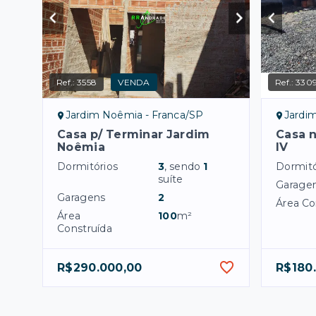
Ref.:
3558
VENDA
Ref.:
330
Jardim Noêmia - Franca/SP
Jardim
Casa p/ Terminar Jardim
Casa 
Noêmia
IV
Dormitórios
3
, sendo
1
Dormitó
suíte
Garage
Garagens
2
Área Co
Área
100
m²
Construída
R$290.000,00
R$180