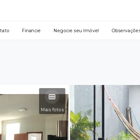
tato
Financie
Negocie seu Imóvel
Observaçõe
Mais fotos