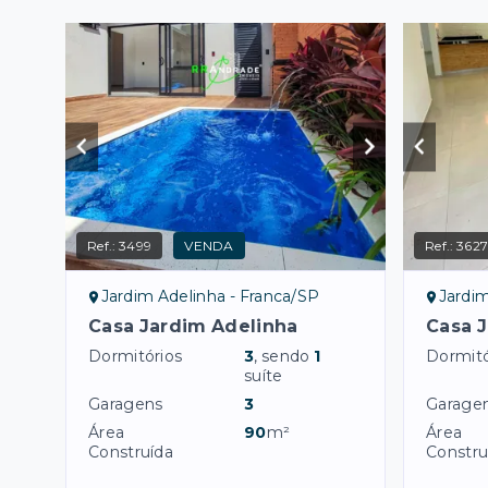
Ref.:
3499
VENDA
Ref.:
362
Jardim Adelinha - Franca/SP
Jardim
Casa Jardim Adelinha
Casa J
Dormitórios
3
, sendo
1
Dormitó
suíte
Garagens
3
Garage
Área
90
m²
Área
Construída
Constru