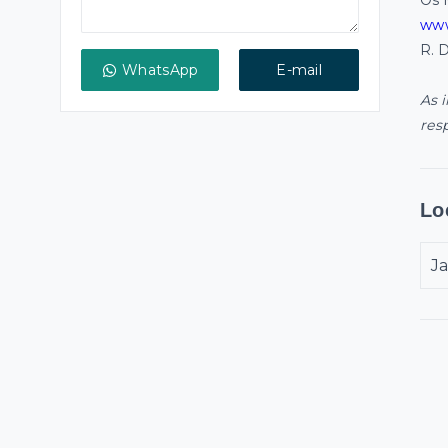
Os 
www
R. 
WhatsApp
E-mail
As 
res
Lo
Ja