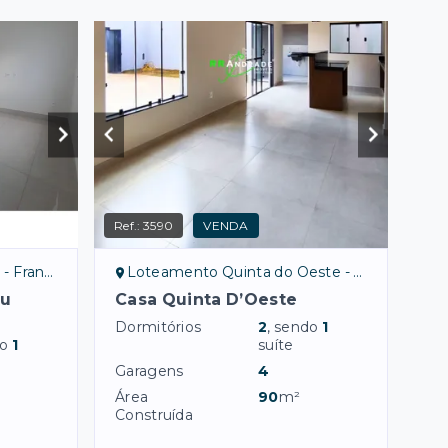
Ref.:
3590
VENDA
ranca/SP
Loteamento Quinta do Oeste - Franca/SP
eu
Casa Quinta D’Oeste
Dormitórios
2
, sendo
1
do
1
suíte
Garagens
4
Área
90
m²
Construída