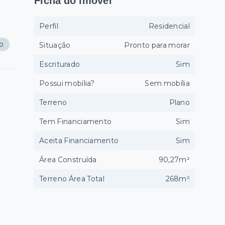
Ficha do imóvel
Perfil
Residencial
ço
Situação
Pronto para morar
Escriturado
Sim
Possui mobília?
Sem mobília
Terreno
Plano
Tem Financiamento
Sim
Aceita Financiamento
Sim
Área Construída
90,27m²
Terreno Área Total
268m²