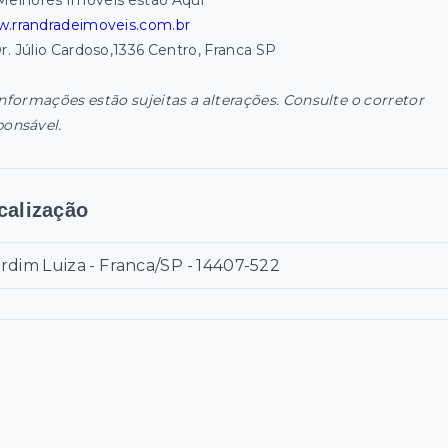
Melhores Imóveis estão Aqui
.rrandradeimoveis.com.br
Dr. Júlio Cardoso,1336 Centro, Franca SP
informações estão sujeitas a alterações. Consulte o corretor
ponsável.
calização
rdim Luiza - Franca/SP
- 14407-522