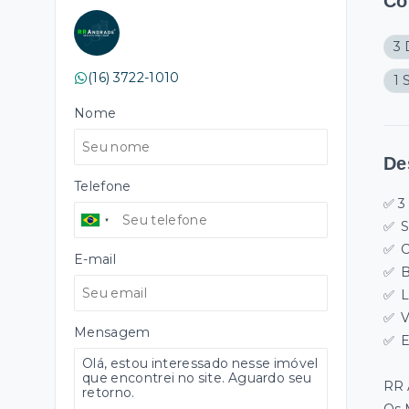
Cô
3 
(16) 3722-1010
1 
Nome
De
Telefone
✅ 3
✅
S
✅
C
E-mail
✅
B
✅
L
✅
V
Mensagem
✅
E
RR 