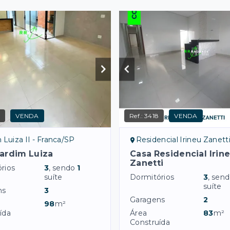
7
VENDA
Ref.:
3418
VENDA
 Luiza II - Franca/SP
Residencial Irineu Zanetti - F
ardim Luiza
Casa Residencial Irin
Zanetti
rios
3
, sendo
1
suíte
Dormitórios
3
, sen
suíte
ns
3
Garagens
2
98
m²
ída
Área
83
m²
Construída