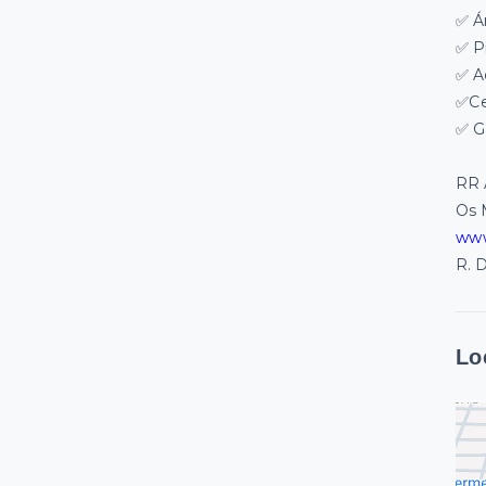
✅ Á
✅ P
✅ A
✅Ce
✅ G
RR 
Os 
www
R. D
Lo