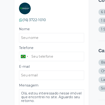
Cô
6 
(16) 3722-1010
1 
Nome
1 
Telefone
Ca
Ba
E-mail
Ch
La
Mensagem
Si