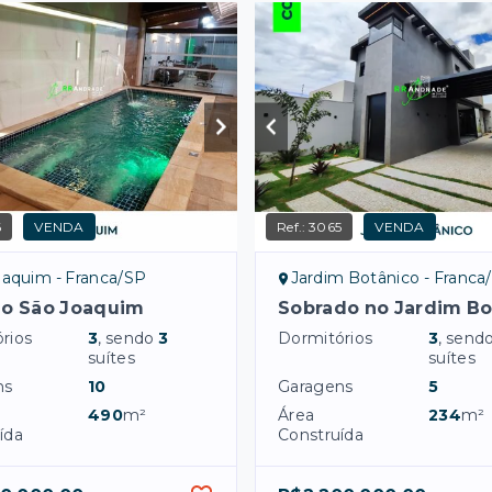
6
VENDA
Ref.:
3065
VENDA
oaquim - Franca/SP
Jardim Botânico - Franca
no São Joaquim
Sobrado no Jardim Bo
rios
3
, sendo
3
Dormitórios
3
, send
suítes
suítes
ns
10
Garagens
5
490
m²
Área
234
m²
ída
Construída