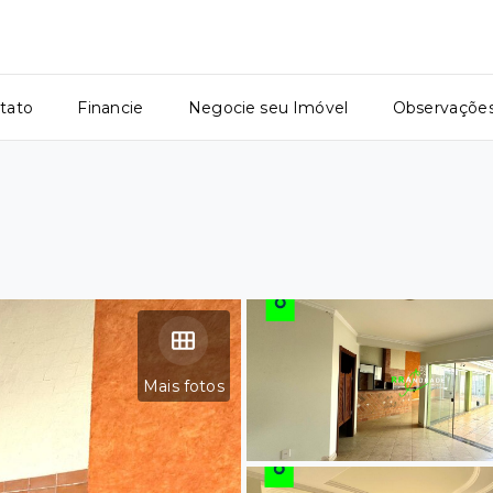
tato
Financie
Negocie seu Imóvel
Observaçõe
Mais fotos