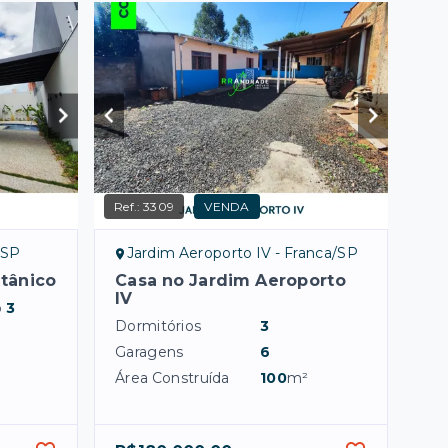
Ref.:
3309
VENDA
/SP
Jardim Aeroporto IV - Franca/SP
tânico
Casa no Jardim Aeroporto
IV
o
3
Dormitórios
3
Garagens
6
Área Construída
100
m²