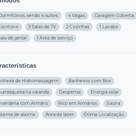
modos
Dormitórios, sendo 4 suítes
4 Vagas
Garagem Coberta
Escritório
3 Salas de TV
2 Cozinhas
1 Lavabo
Sala de jantar
1 Área de serviço
racterísticas
nheira de Hidromassagem
Banheiros com Box
urrasqueira na varanda
Despensa
Energia solar
vanderia com Armário
Rico em Armários
Sauna
stema de alarme
Área de lazer
Ótima Localização