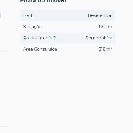
Ficha do imóvel
Perfil
Residencial
Situação
Usado
Possui mobília?
Sem mobília
Área Construída
518m²