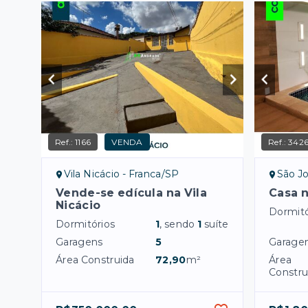
Ref.:
1166
VENDA
Ref.:
342
Vila Nicácio - Franca/SP
São J
Vende-se edícula na Vila
Casa 
Nicácio
Dormitó
Dormitórios
1
, sendo
1
suíte
Garagens
5
Garage
Área Construida
72,90
m²
Área
Constru