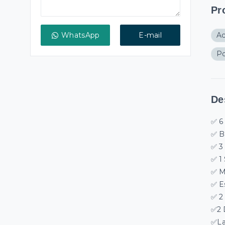
Pr
WhatsApp
E-mail
A
Po
De
✅ 6
✅ B
✅ 3
✅ 1 
✅ M
✅ E
✅ 2
✅2 
✅La