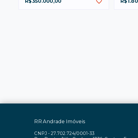
R$350.000,00
R$1.8
RR Andrade Imóveis
CNPJ
-
27.702.724/0001-33