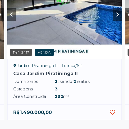
Ref.:
2417
VENDA
Jardim Piratininga II - Franca/SP
Casa Jardim Piratininga II
Dormitórios
3
, sendo
2
suítes
Garagens
3
Área Construída
232
m²
R$1.490.000,00