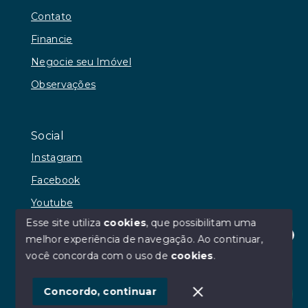
Contato
Financie
Negocie seu Imóvel
Observações
Social
Instagram
Facebook
Youtube
Esse site utiliza
cookies
, que possibilitam uma
melhor experiência de navegação.
Ao continuar,
Olá! Estamos disponíveis para te ajudar.
você concorda com o uso de
cookies
.
© Copyright 2026 - RR Andrade Imóveis - Todos os
direitos reservados
Concordo, continuar
SITE PARA IMOBILIARIA