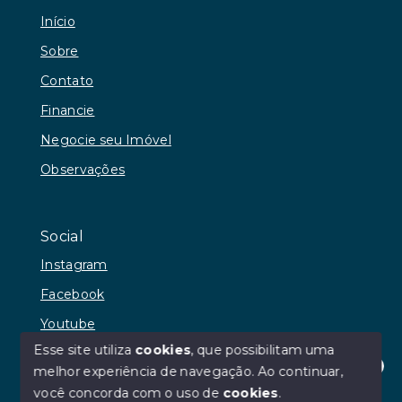
Início
Sobre
Contato
Financie
Negocie seu Imóvel
Observações
Social
Instagram
Facebook
Youtube
Esse site utiliza
cookies
, que possibilitam uma
melhor experiência de navegação.
Ao continuar,
Olá! Estamos disponíveis para te ajudar.
você concorda com o uso de
cookies
.
© Copyright 2026 - RR Andrade Imóveis - Todos os