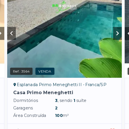
Ref.:
3564
VENDA
Esplanada Primo Meneghetti II - Franca/SP
Casa Primo Meneghetti
Dormitórios
3
, sendo
1
suíte
Garagens
2
Área Construída
100
m²