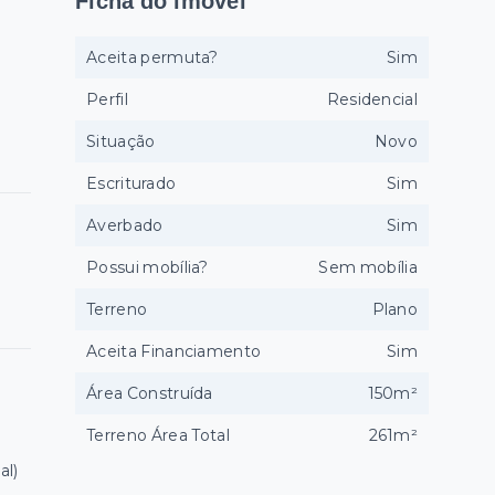
Ficha do imóvel
Aceita permuta?
Sim
Perfil
Residencial
Situação
Novo
Escriturado
Sim
Averbado
Sim
Possui mobília?
Sem mobília
Terreno
Plano
Aceita Financiamento
Sim
Área Construída
150m²
Terreno Área Total
261m²
al)