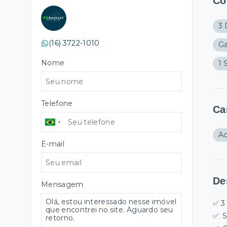
Cô
3 
(16) 3722-1010
G
Nome
1 
Telefone
Ca
A
E-mail
De
Mensagem
✅ 3
✅
S