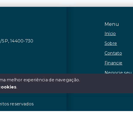
Menu
Início
ca/SP, 14400-730
Sobre
Contato
Financie
Negocie seu
 uma melhor experiência de navegação.
Observações
cookies
.
eitos reservados