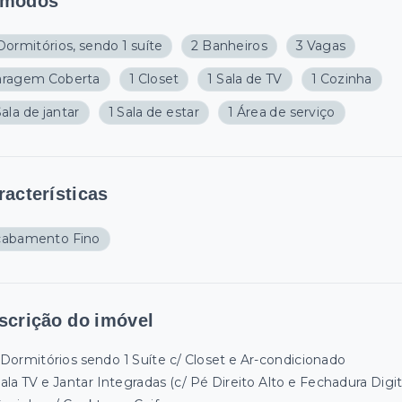
modos
Dormitórios, sendo 1 suíte
2 Banheiros
3 Vagas
aragem Coberta
1 Closet
1 Sala de TV
1 Cozinha
Sala de jantar
1 Sala de estar
1 Área de serviço
racterísticas
cabamento Fino
scrição do imóvel
Dormitórios sendo 1 Suíte c/ Closet e Ar-condicionado
ala TV e Jantar Integradas (c/ Pé Direito Alto e Fechadura Digit