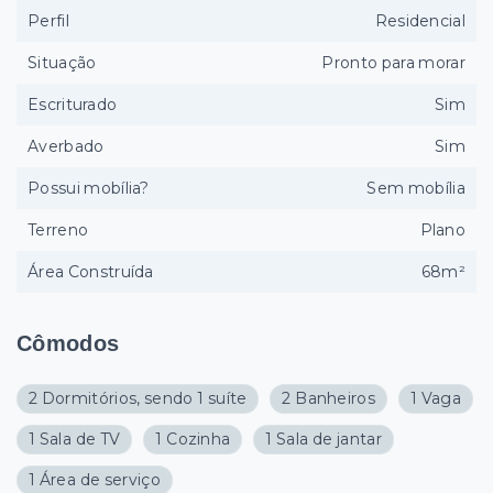
Perfil
Residencial
Situação
Pronto para morar
Escriturado
Sim
Averbado
Sim
Possui mobília?
Sem mobília
Terreno
Plano
Área Construída
68m²
Cômodos
2 Dormitórios, sendo 1 suíte
2 Banheiros
1 Vaga
1 Sala de TV
1 Cozinha
1 Sala de jantar
1 Área de serviço