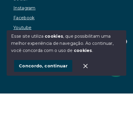
Instagram
Facebook
Youtube
Esse site utiliza
cookies
, que possibilitam uma
melhor experiência de navegação.
Ao continuar,
Olá! Estamos disponíveis para te ajudar.
você concorda com o uso de
cookies
.
© Copyright 2026 - RR Andrade Imóveis - Todos os
direitos reservados
Concordo, continuar
SITE PARA IMOBILIARIA
Início
Histórico
Favoritos