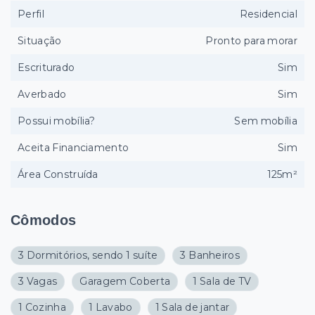
Perfil
Residencial
Situação
Pronto para morar
Escriturado
Sim
Averbado
Sim
Possui mobília?
Sem mobília
Aceita Financiamento
Sim
Área Construída
125m²
Cômodos
3 Dormitórios, sendo 1 suíte
3 Banheiros
3 Vagas
Garagem Coberta
1 Sala de TV
1 Cozinha
1 Lavabo
1 Sala de jantar